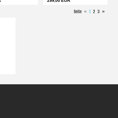
R
299,00 EUR
Seite
«
1
2
3
»