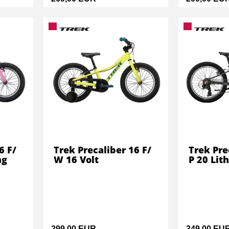
6 F/
Trek Precaliber 16 F/
Trek Pre
ng
W 16 Volt
P 20 Lit
299,00 EUR
349,00 EU