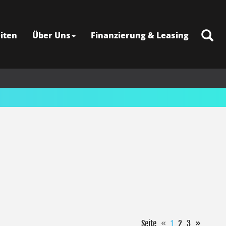
iten
Über Uns
Finanzierung & Leasing
Seite
«
1
2
3
»