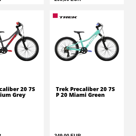
caliber 20 7S
Trek Precaliber 20 7S
hium Grey
P 20 Miami Green
R
349,00 EUR