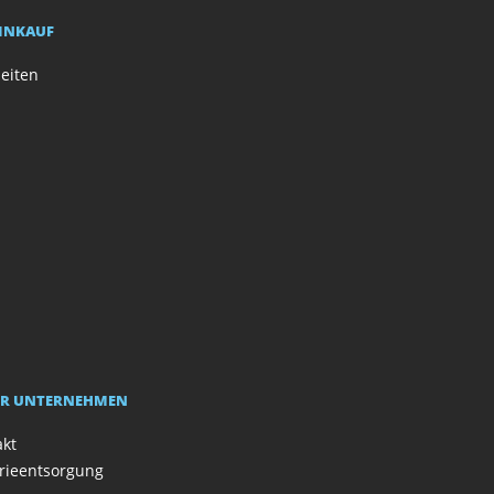
EINKAUF
eiten
R UNTERNEHMEN
akt
rieentsorgung