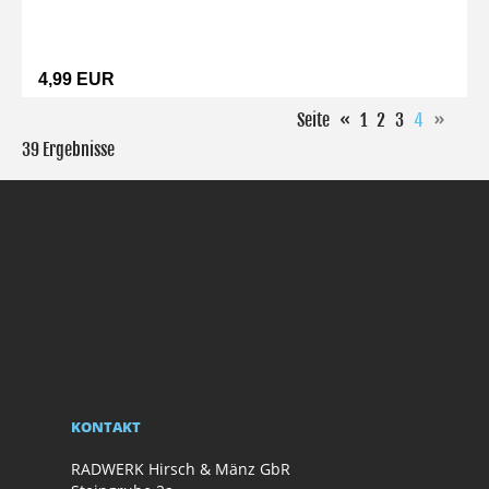
4,99 EUR
Seite
«
1
2
3
4
»
39 Ergebnisse
KONTAKT
RADWERK Hirsch & Mänz GbR