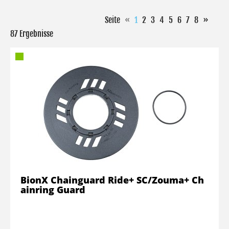
Seite
«
1
2
3
4
5
6
7
8
»
87 Ergebnisse
BionX Chainguard Ride+ SC/Zouma+ Ch
ainring Guard