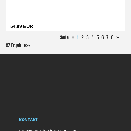
54,99 EUR
Seite
«
1
2
3
4
5
6
7
8
»
87 Ergebnisse
KONTAKT
RADWERK Hirsch & Mänz GbR