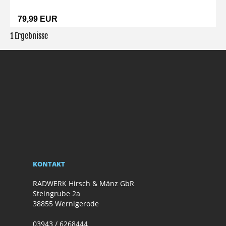
79,99 EUR
1 Ergebnisse
KONTAKT
RADWERK Hirsch & Mänz GbR
Steingrube 2a
38855 Wernigerode
03943 / 6268444