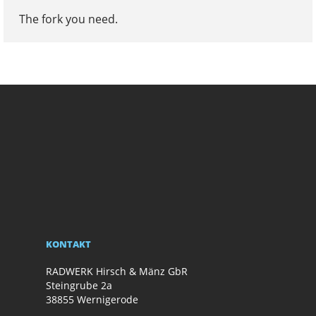
The fork you need.
KONTAKT
RADWERK Hirsch & Mänz GbR
Steingrube 2a
38855 Wernigerode