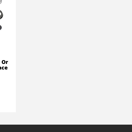
 Or
ace