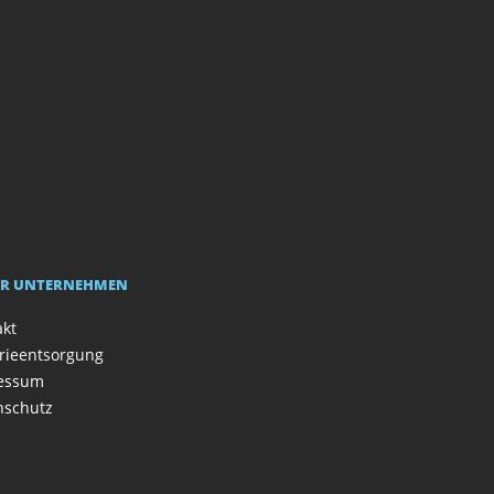
R UNTERNEHMEN
akt
rieentsorgung
essum
nschutz