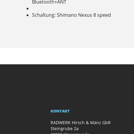
Bluetooth+ANT
Schaltung: Shimano Nexus 8 speed
KONTAKT
RADWERK Hirsch & Mänz GbR
Steingrube 2a