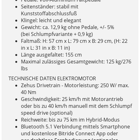
Seitenständer: stabil mit
Kunststoffabschlussfuß
Klingel: leicht und elegant
Gewicht: ca. 12,9 kg ohne Pedale, +/- 5%
(bei Schlumpfvariante + 0,9 kg)
Faltmaß: H: 57 cm x L: 79 cm x B: 29 cm, (H: 22
in x L: 31 in x B: 11 in)
Länge ausgefaltet: 155 cm
Maximal zulässiges Gesamtgewicht: 125 kg/276
lbs
TECHNISCHE DATEN ELEKTROMOTOR
Zehus Drivetrain - Motorleistung: 250 W/ max.
40 Nm
Geschwindigkeit: 25 km/h mit Motorantrieb
oder bis zu 40 km/h manuell mit dem Schlumpf
speed drive (optional)
Reichweite: bis zu 75 km im Hybrid-Modus
Bluetooth 5.1 Verbindung mittels Smartphone
und kostenlose Bitride Connect App oder