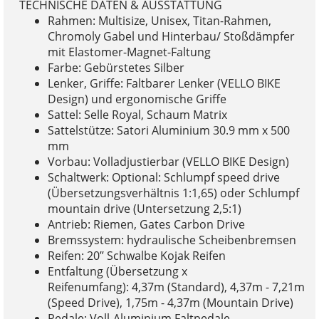
TECHNISCHE DATEN & AUSSTATTUNG
Rahmen: Multisize, Unisex, Titan-Rahmen,
Chromoly Gabel und Hinterbau/ Stoßdämpfer
mit Elastomer-Magnet-Faltung
Farbe: Gebürstetes Silber
Lenker, Griffe: Faltbarer Lenker (VELLO BIKE
Design) und ergonomische Griffe
Sattel: Selle Royal, Schaum Matrix
Sattelstütze: Satori Aluminium 30.9 mm x 500
mm
Vorbau: Volladjustierbar (VELLO BIKE Design)
Schaltwerk: Optional: Schlumpf speed drive
(Übersetzungsverhältnis 1:1,65) oder Schlumpf
mountain drive (Untersetzung 2,5:1)
Antrieb: Riemen, Gates Carbon Drive
Bremssystem: hydraulische Scheibenbremsen
Reifen: 20’’ Schwalbe Kojak Reifen
Entfaltung (Übersetzung x
Reifenumfang): 4,37m (Standard), 4,37m - 7,21m
(Speed Drive), 1,75m - 4,37m (Mountain Drive)
Pedale: Voll-Aluminium Faltpedale