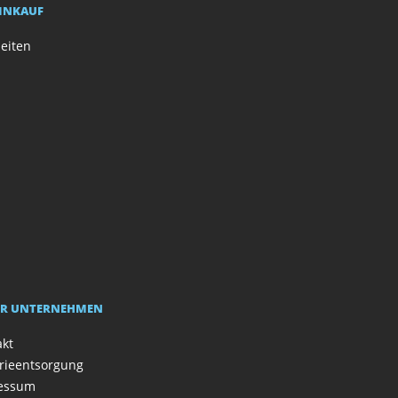
EINKAUF
eiten
R UNTERNEHMEN
akt
rieentsorgung
essum