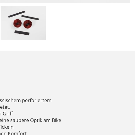
lassischem perforiertem
etet.
n Griff
 eine saubere Optik am Bike
Wickeln
chen Komfort