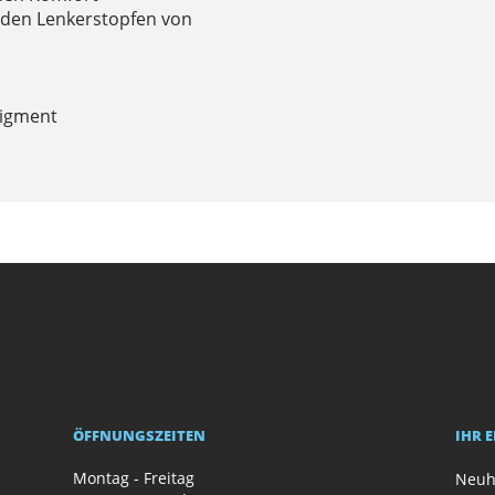
enden Lenkerstopfen von
Pigment
ÖFFNUNGSZEITEN
IHR 
Montag - Freitag
Neuh