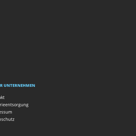
R UNTERNEHMEN
akt
rieentsorgung
essum
nschutz