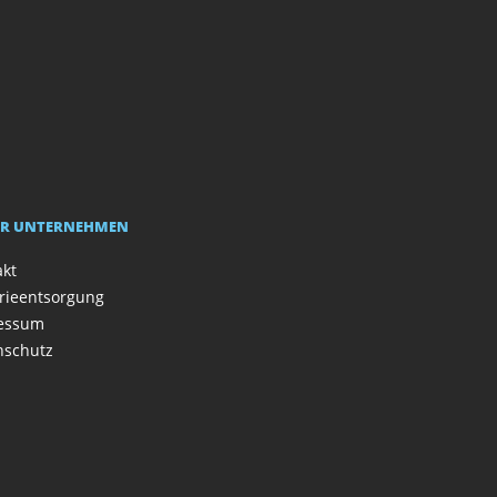
R UNTERNEHMEN
akt
rieentsorgung
essum
nschutz