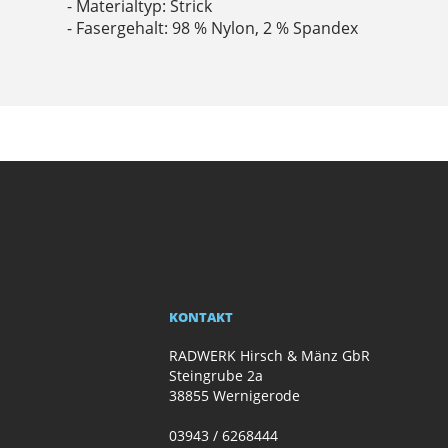
- Materialtyp: Strick
- Fasergehalt: 98 % Nylon, 2 % Spandex
KONTAKT
RADWERK Hirsch & Mänz GbR
Steingrube 2a
38855 Wernigerode
03943 / 6268444