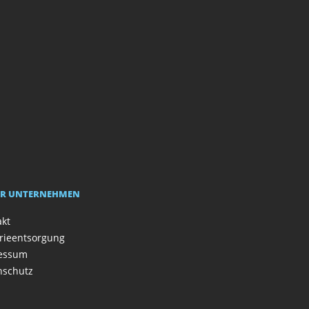
R UNTERNEHMEN
akt
rieentsorgung
essum
nschutz